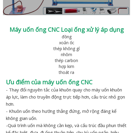
Máy uốn ống CNC Loại ống xử lý áp dụng
đồng
xoắn ốc
thép không gỉ
nhôm
thép carbon
hợp kim
thoát ra
Ưu điểm của máy uốn ống CNC
- Thay đổi nguyên tắc của khuôn quay cho máy uốn khuôn
áp lực, làm cho truyền động trực tiếp hơn, cấu trúc nhỏ gọn
hơn.
- Khuôn uốn theo hướng thẳng đứng, mở rộng đáng kể
không gian uốn.
-Quá trình uốn mà không cần kẹp, và cấu trúc đầu phun thiết
kế đặc biệt, đưa, đi ống thuận tiện, chu kỳ uốn ngắn, hiệu