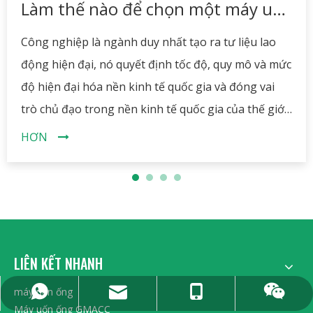
Làm thế nào để chọn một máy uốn ống thủy lực?
Công nghiệp là ngành duy nhất tạo ra tư liệu lao
động hiện đại, nó quyết định tốc độ, quy mô và mức
độ hiện đại hóa nền kinh tế quốc gia và đóng vai
trò chủ đạo trong nền kinh tế quốc gia của thế giới
đương đại. Sự tiến bộ của ngành công nghiệp đã
HƠN
thúc đẩy sự ra đời của nhiều loại máy móc thiết bị,
máy uốn là một đại diện tiêu biểu trong số đó. Hôm
nay chúng tôi muốn giới thiệu một chiếc máy uốn
ống, đó chính là máy uốn ống thủy lực. Nhiều
người chưa biết cách chọn máy uốn phù hợp, bài
LIÊN KẾT NHANH
viết này sẽ giải đáp thắc mắc của bạn.
máy uốn ống
0086 13606222268
+86 15962359991
sales@gmacc.cn
15962359991
Máy uốn ống GMACC