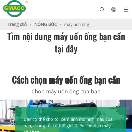
Trang chủ
»
NÓNG BỨC
»
máy uốn ống
Tìm nội dung máy uốn ống bạn cần
tại đây
Máy uốn ống thủy lực
Máy uốn ống
Máy uốn ống
Máy uốn ống
Về GMACC
Hướng dẫn an toàn cho máy uốn ống
máy uốn ống
Máy uốn ống CNC
Máy uốn ống kim loại
Sau dịch vụ
Máy tạo hình đầu ống
Máy uốn ống điện
Cách chọn máy uốn ống bạn cần
Chọn máy uốn ống của bạn
Bạn có thể cho tôi xem ảnh mô hình mẫu của
bạn, chúng tôi có thể giới thiệu cho bạn máy