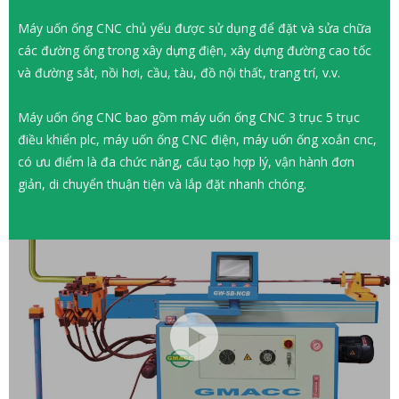
Máy uốn ống CNC chủ yếu được sử dụng để đặt và sửa chữa
các đường ống trong xây dựng điện, xây dựng đường cao tốc
và đường sắt, nồi hơi, cầu, tàu, đồ nội thất, trang trí, v.v.
Máy uốn ống CNC bao gồm máy uốn ống CNC 3 trục 5 trục
điều khiển plc, máy uốn ống CNC điện, máy uốn ống xoắn cnc,
có ưu điểm là đa chức năng, cấu tạo hợp lý, vận hành đơn
giản, di chuyển thuận tiện và lắp đặt nhanh chóng.