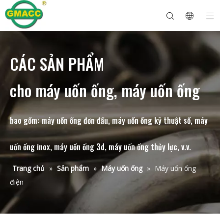
CÁC SẢN PHẨM
Máy uốn ống thủy lực
Máy uốn ống
Máy uốn ống
Máy uốn ống
Về GMACC
Hướng dẫn an toàn cho máy uốn ống
máy uốn ống
Máy uốn ống CNC
Máy uốn ống kim loại
Sau dịch vụ
Máy tạo hình đầu ống
Máy uốn ống điện
cho máy uốn ống, máy uốn ống
bao gồm: máy uốn ống đơn đầu, máy uốn ống kỹ thuật số, máy
uốn ống inox, máy uốn ống 3d, máy uốn ống thủy lực, v.v.
Trang chủ
»
Sản phẩm
»
Máy uốn ống
»
Máy uốn ống
điện