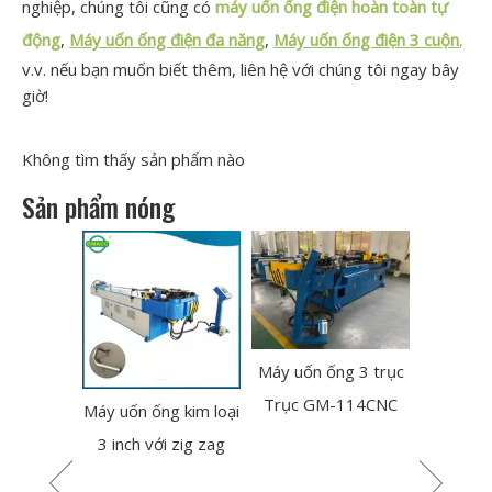
nghiệp, chúng tôi cũng có
máy uốn ống điện hoàn toàn tự
động
,
Máy uốn ống điện đa năng
,
Máy uốn ống điện 3 cuộn
,
v.v. nếu bạn muốn biết thêm, liên hệ với chúng tôi ngay bây
giờ!
Không tìm thấy sản phẩm nào
Sản phẩm nóng
Máy uốn ống 3 trục
Bender 
Trục GM-114CNC
trục thủy
ống thủy
Máy uốn ống kim loại
 GM-SB-
3 inch với zig zag
NC