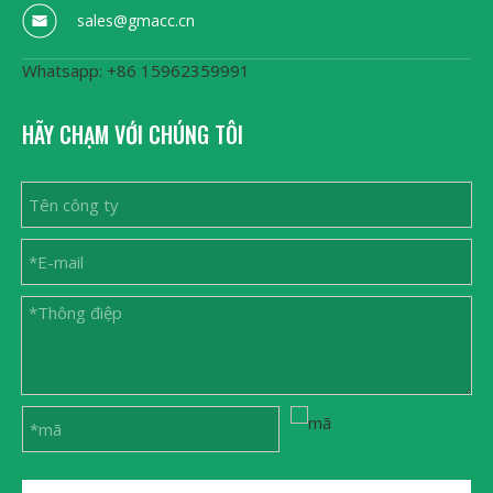
sales@gmacc.cn
Whatsapp: +86 15962359991
HÃY CHẠM VỚI CHÚNG TÔI