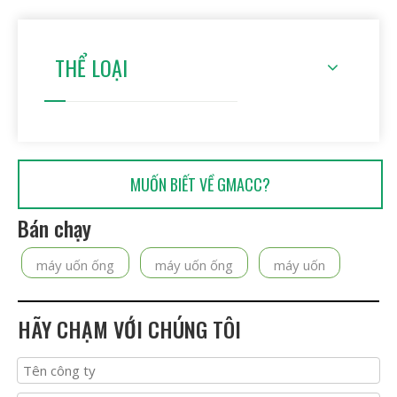
THỂ LOẠI
MUỐN BIẾT VỀ GMACC?
Bán chạy
máy uốn ống
máy uốn ống
máy uốn
HÃY CHẠM VỚI CHÚNG TÔI